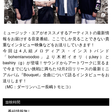
ミュージック・エアがオススメするアーティストの最新情
報をお届けする音楽番組。ここでしか見ることできない貴
重なインタビュー映像などをお送りしていきます！
今回は4人組メロディアス・インストバンド
「bohemianvoodoo」より木村イオリ（p,key）と
bashiry（g）が登場！サウンドからアートワークに至るま
で今までにない挑戦に満ちた12月2日リリースの最新ミニ
アルバム『Bouquet』全曲について語るインタビューをお
送りします！
（MC：ダーリンハニー長嶋トモヒコ）
放映時間
番組情報無し