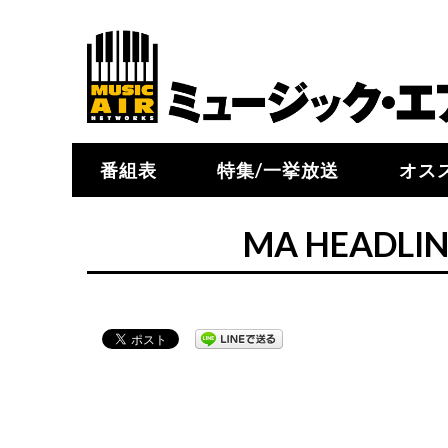
番組表
特集/一挙放送
オス
MA HEADLI