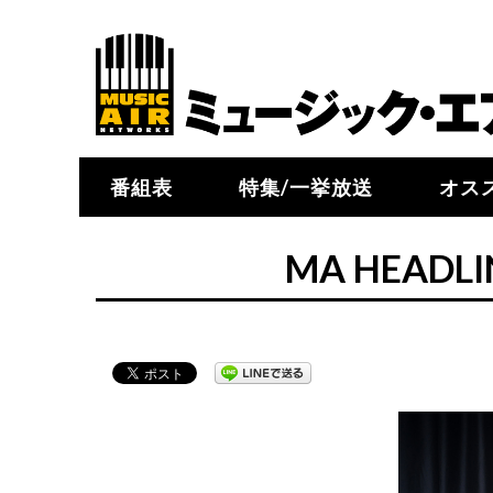
番組表
特集/一挙放送
オス
MA HEAD