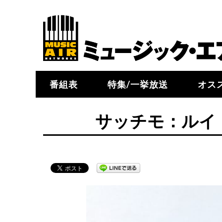
番組表
特集/一挙放送
オス
サッチモ：ルイ