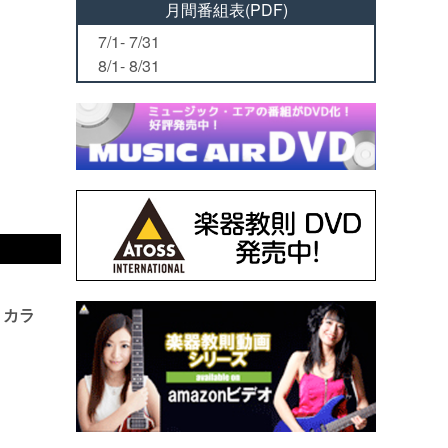
月間番組表(PDF)
7/1- 7/31
8/1- 8/31
・カラ