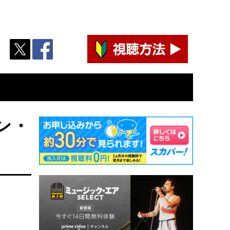
アン・
ク