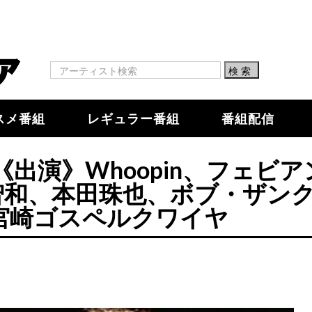
スメ番組
レギュラー番組
番組配信
opin《出演》Whoopin、フェビ
智和、本田珠也、ボブ・ザン
》宮崎ゴスペルクワイヤ