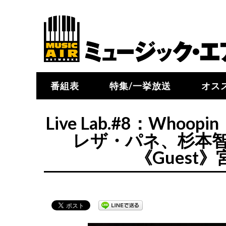
番組表
特集/一挙放送
オス
Live Lab.#8：Who
レザ・パネ、杉本
《Guest