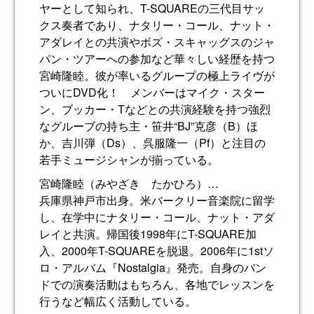
ヤーとして知られ、T-SQUAREの三代目サッ
クス奏者であり、ナタリー・コール、ナット・
アダレイとの共演やボズ・スキャッグスのジャ
パン・ツアーへの参加など華々しい経歴を持つ
宮崎隆睦。彼が率いるグループの極上ライヴが
ついにDVD化！ メンバーはマイク・スター
ン、ブッカー・Tなどとの共演経験を持つ強烈
なグルーブの持ち主・笹井“BJ”克彦（B）ほ
か、吉川弾（Ds）、呉服隆一（Pf）と注目の
若手ミュージシャンが揃っている。
宮崎隆睦（みやざき たかひろ）…
兵庫県神戸市出身。米バークリー音楽院に留学
し、在学中にナタリー・コール、ナット・アダ
レイと共演。帰国後1998年にT-SQUARE加
入、2000年T-SQUAREを脱退。2006年に1stソ
ロ・アルバム『Nostalgia』発売。自身のバン
ドでの演奏活動はもちろん、各地でレッスンを
行うなど幅広く活動している。