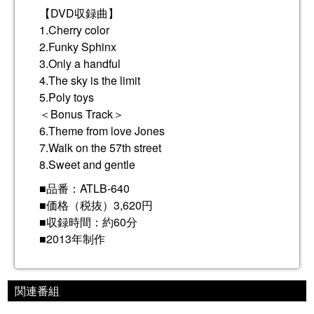
【DVD収録曲】
1.Cherry color
2.Funky Sphinx
3.Only a handful
4.The sky is the limit
5.Poly toys
＜Bonus Track＞
6.Theme from love Jones
7.Walk on the 57th street
8.Sweet and gentle
■品番：ATLB-640
■価格（税抜）3,620円
■収録時間：約60分
■2013年制作
関連番組