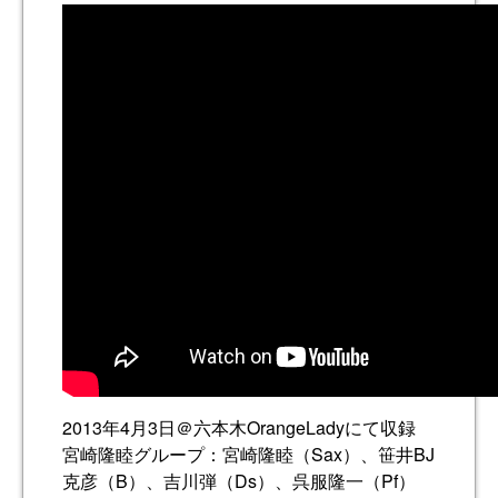
2013年4月3日＠六本木OrangeLadyにて収録
宮崎隆睦グループ：宮崎隆睦（Sax）、笹井BJ
克彦（B）、吉川弾（Ds）、呉服隆一（Pf）