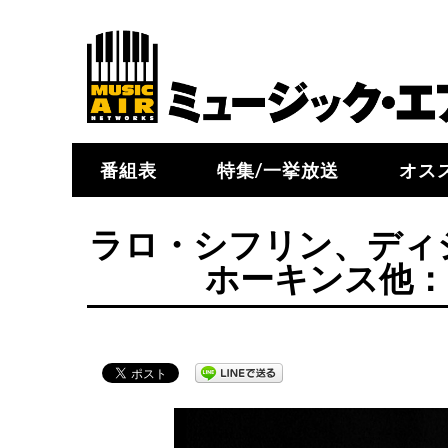
番組表
特集/一挙放送
オス
ラロ・シフリン、ディ
ホーキンス他：