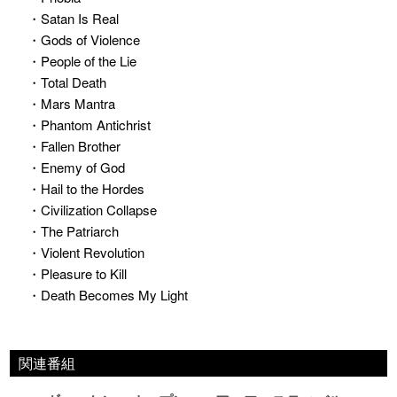
・Satan Is Real
・Gods of Violence
・People of the Lie
・Total Death
・Mars Mantra
・Phantom Antichrist
・Fallen Brother
・Enemy of God
・Hail to the Hordes
・Civilization Collapse
・The Patriarch
・Violent Revolution
・Pleasure to Kill
・Death Becomes My Light
関連番組