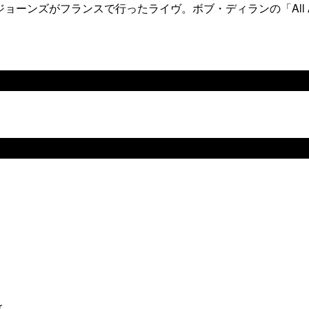
ーンズがフランスで行ったライヴ。ボブ・ディランの「All Al
r