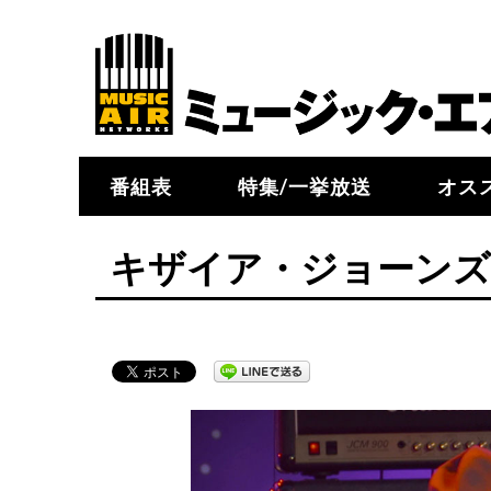
番組表
特集/一挙放送
オス
キザイア・ジョーンズ