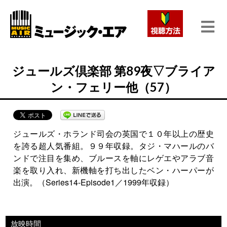
ジュールズ倶楽部 第89夜▽ブライア
ン・フェリー他（57）
ジュールズ・ホランド司会の英国で１０年以上の歴史
を誇る超人気番組。９９年収録。タジ・マハールのバ
ンドで注目を集め、ブルースを軸にレゲエやアラブ音
楽を取り入れ、新機軸を打ち出したベン・ハーパーが
出演。（Series14-Episode1／1999年収録）
放映時間