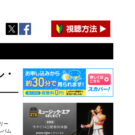
ル・
リー
ルバム