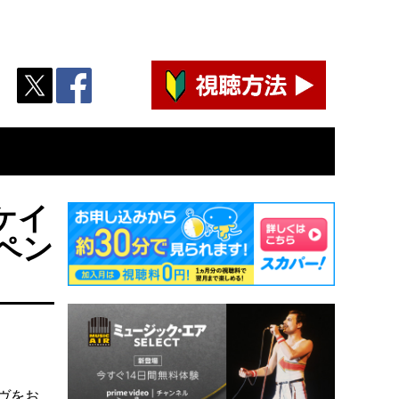
ケイ
ペン
ヴをお