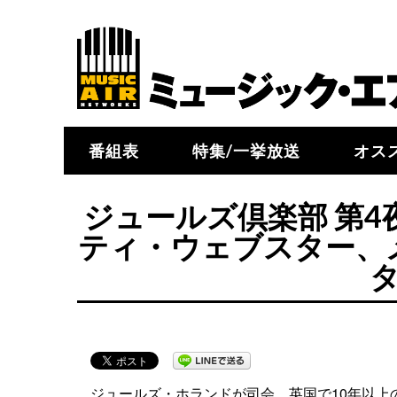
番組表
特集/一挙放送
オス
ジュールズ倶楽部 第
ティ・ウェブスター、
タ
ジュールズ・ホランドが司会、英国で10年以上