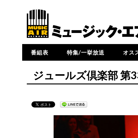
番組表
特集/一挙放送
オス
ジュールズ倶楽部 第3