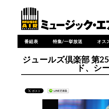
番組表
特集/一挙放送
オス
ジュールズ倶楽部 第2
ド、シ