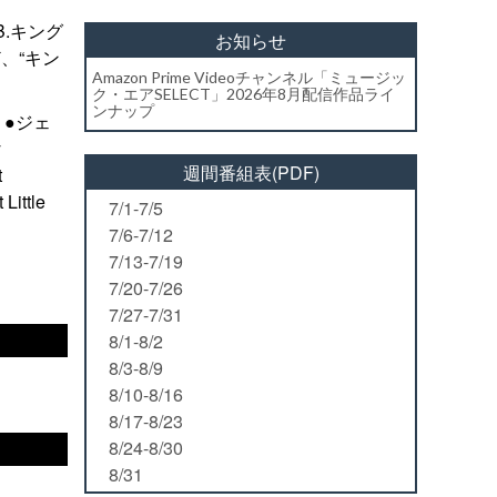
B.キング
お知らせ
、“キン
Amazon Prime Videoチャンネル「ミュージッ
ク・エアSELECT」2026年8月配信作品ライ
ンナップ
ne」●ジェ
y
週間番組表(PDF)
t
ittle
7/1-7/5
7/6-7/12
7/13-7/19
7/20-7/26
7/27-7/31
8/1-8/2
8/3-8/9
8/10-8/16
8/17-8/23
8/24-8/30
8/31