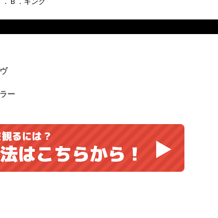
ン＆Ｂ．Ｂ．キング
ヴ
ラー