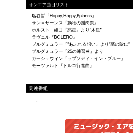
オンエア曲目リスト
塩谷哲『Happy,Happy,6pianos』
サン＝サーンス『動物の謝肉祭』
ホルスト 組曲『惑星』より”木星”
ラヴェル『BOLERO』
ブルグミュラー『”あふれる想い』より”墓の陰に
ブルグミュラー『25の練習曲』より
ガーシュウィン『ラプソディ・イン・ブルー』
モーツァルト『トルコ行進曲』
関連番組
-