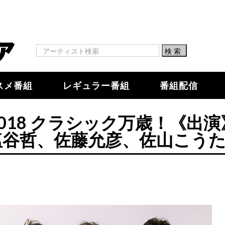
スメ番組
レギュラー番組
番組配信
018 クラシック万歳！《出演
塩谷哲、佐藤允彦、佐山こう