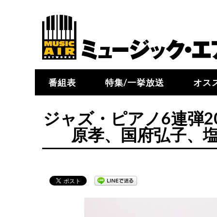
番組表
特集/一挙放送
オス
ジャズ・ピアノ6連弾2
原孝、国府弘子、