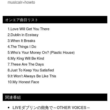
musicair=howto
オンエア曲目リスト
1.Love Will Get You There
2.Dublin in Ecstasy
3.When It Breaks
4.The Things I Do
5.Who’s Your Money On? (Plastic House)
6.My King Will Be Kind
7.These Are The Days
8.Just To Keep You Satisfied
9.It Won’t Always Be Like This
10.My Honest Face
関連番組
LIVEダブリンの街角で～OTHER VOICES～