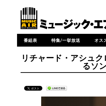
番組表
特集/一挙放送
オス
リチャード・アシュク
るソ