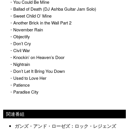
・You Could Be Mine
・Ballad of Death (DJ Ashba Guitar Jam Solo)
・Sweet Child O’ Mine
・Another Brick in the Wall Part 2
・November Rain
・Objectify
・Don’t Cry
・Civil War
・Knockin’ on Heaven’s Door
・Nightrain
・Don’t Let It Bring You Down
・Used to Love Her
・Patience
・Paradise City
関連番組
ガンズ・アンド・ローゼズ：ロック・レジェンズ