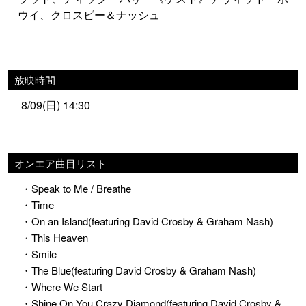
ウイ、クロスビー＆ナッシュ
放映時間
8/09(日) 14:30
オンエア曲目リスト
・Speak to Me / Breathe
・Time
・On an Island(featuring David Crosby & Graham Nash)
・This Heaven
・Smile
・The Blue(featuring David Crosby & Graham Nash)
・Where We Start
・Shine On You Crazy Diamond(featuring David Crosby &