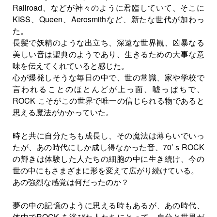
Railroad、などが神々のように君臨していて、そこに
KISS、Queen、Aerosmithなど、新たな世代が加わっ
た。
長髪で妖精のような出立ち、深遠な世界観、凶暴なる
美しい音は聖典のようであり、生きるための大事な意
味を伝えてくれていると感じた。
心が爆発しそうな毎日の中で、世の常識、家や学校で
言われることのほとんどが上っ面、嘘っぱちで、
ROCK こそがこの世界で唯一の信じられる物であると
思える魔法がかかっていた。
時と共に自分たちも成長し、その魔法は薄らいでいっ
たが、あの時代にしか成し得なかった音、70ʼｓROCK
の輝きは体験した人たちの細胞の中に生き続け、今の
世の中にもさまざまに形を変えて広がり続けている。
あの強烈な感覚は何だったのか？
夢の中の記憶のように思える時もあるが、あの時代、
体中でROCK を浴びた人たちにとって、自分と世界が