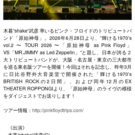
木暮”shake”武彦 率いるピンク・フロイドのトリビュートバ
ンド「原始神母」。2026年6月28日より、”輝ける1970’s
vol.2 〜 TOUR 2026 〜「原始神母 as Pink Floyd」
VS「MR.JIMMY as Led Zeppelin」”と題し、日本が誇る２
大トリビュートバンドが、大阪・名古屋・東京の三大都市
を巡る東名阪ツアーを開催！今回はそれを記念し、昨年3月
に日比谷野外大音楽堂で開催された「輝ける1970’s
BRITISH ROCKの2日間」、および同年12月のEX
THEATER ROPPONGIより、「原始神母」のライヴの模様
をダイジェストでお送りします！
ツアー情報：
http://pinkfloydtrips.com/
《出演》
木暮“shake“武彦(G)