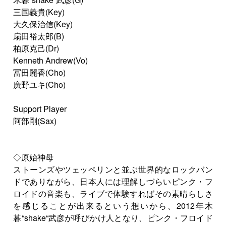
三国義貴(Key)
大久保治信(Key)
扇田裕太郎(B)
柏原克己(Dr)
Kenneth Andrew(Vo)
冨田麗香(Cho)
廣野ユキ(Cho)
Support Player
阿部剛(Sax)
◇原始神母
ストーンズやツェッペリンと並ぶ世界的なロックバン
ドでありながら、日本人には理解しづらいピンク・フ
ロイドの音楽も、ライブで体験すればその素晴らしさ
を感じることが出来るという想いから、2012年木
暮“shake“武彦が呼びかけ人となり、ピンク・フロイド