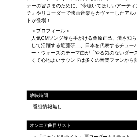
ナーの皆さまのために、“今聴いてほしいアーティス
チ』やリコーダーで映画音楽をカヴァーしたアル
トが登場！
＜プロフィール＞
人気CMソング等を手がける栗原正己、渋さ知
して活躍する近藤研二、日本を代表するチュー
ー・ウォーズのテーマ曲が「やる気のないダー
くて心地よいサウンドは多くの音楽ファンから
放映時間
番組情報無し
オンエア曲目リスト
・「キャンドルライト」 栗コーダーカルテット