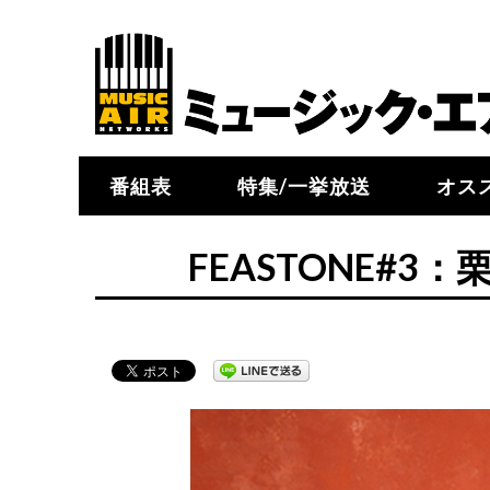
番組表
特集/一挙放送
オス
FEASTONE#