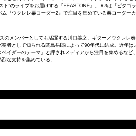
ト”のライブをお届けする『FEASTONE』。＃3は『ピタゴ
バム『ウクレレ栗コーダー2』で注目を集めている栗コーダー
らズのメンバーとしても活躍する川口義之、ギター／ウクレレ奏
バ奏者として知られる関島岳郎によって90年代に結成。近年は
スベイダーのテーマ」と評されメディアから注目を集めるなど
熱烈な支持を集めている。