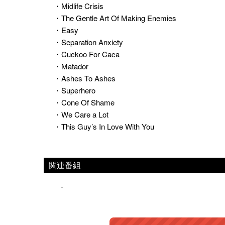
・Midlife Crisis
・The Gentle Art Of Making Enemies
・Easy
・Separation Anxiety
・Cuckoo For Caca
・Matador
・Ashes To Ashes
・Superhero
・Cone Of Shame
・We Care a Lot
・This Guy’s In Love With You
関連番組
-