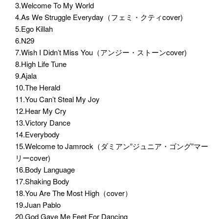
3.Welcome To My World
4.As We Struggle Everyday（フェミ・クティcover)
5.Ego Killah
6.N29
7.Wish I Didn’t Miss You（アンジー・ストーンcover)
8.High Life Tune
9.Ajala
10.The Herald
11.You Can’t Steal My Joy
12.Hear My Cry
13.Victory Dance
14.Everybody
15.Welcome to Jamrock（ダミアン”ジュニア・ゴング”マー
リーcover)
16.Body Language
17.Shaking Body
18.You Are The Most High（cover）
19.Juan Pablo
20.God Gave Me Feet For Dancing