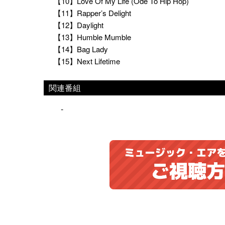
【10】Love Of My Life (Ode To Hip Hop)
【11】Rapper’s Delight
【12】Daylight
【13】Humble Mumble
【14】Bag Lady
【15】Next Lifetime
関連番組
-