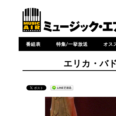
番組表
特集/一挙放送
オス
エリカ・バ