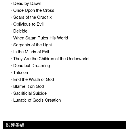
・Dead by Dawn
・Once Upon the Cross
・Scars of the Crucifix
・Oblivious to Evil
・Deicide
・When Satan Rules His World
・Serpents of the Light
・In the Minds of Evil
・They Are the Children of the Underworld
・Dead but Dreaming
・Trifixion
・End the Wrath of God
・Blame It on God
・Sacrificial Suicide
・Lunatic of God’s Creation
関連番組