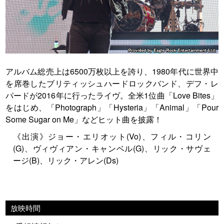
アルバム総売上は6500万枚以上を誇り、1980年代に世界中
を席巻したブリティッシュハードロックバンド、デフ・レ
パードが2016年に行ったライヴ。全米1位曲「Love Bites」
をはじめ、「Photograph」「Hysteria」「Animal」「Pour
Some Sugar on Me」などヒット曲を披露！
《出演》ジョー・エリオット(Vo)、フィル・コリン
(G)、ヴィヴィアン・キャンベル(G)、リック・サヴェ
ージ(B)、リック・アレン(Ds)
放映時間