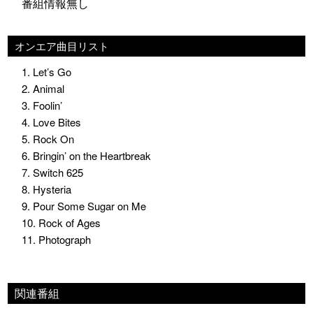
番組情報無し
オンエア曲目リスト
1. Let’s Go
2. Animal
3. Foolin’
4. Love Bites
5. Rock On
6. Bringin’ on the Heartbreak
7. Switch 625
8. Hysteria
9. Pour Some Sugar on Me
10. Rock of Ages
11. Photograph
関連番組