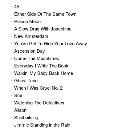
・45
・Either Side Of The Same Town
・Poison Moon
・A Slow Drag With Josephine
・New Amsterdam
・You’ve Got To Hide Your Love Away
・Ascension Day
・Come The Meantimes
・Everyday I Write The Book
・Walkin’ My Baby Back Home
・Ghost Train
・When I Was Cruel No. 2
・She
・Watching The Detectives
・Alison
・Shipbuilding
・Jimmie Standing in the Rain