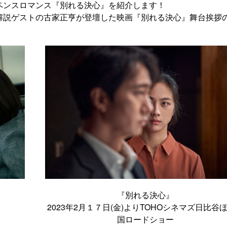
ペンスロマンス『別れる決心』を紹介します！
解説ゲストの古家正亨が登壇した映画『別れる決心』舞台挨拶
『別れる決心』
2023年2月１７日(金)よりTOHOシネマズ日比谷
国ロードショー