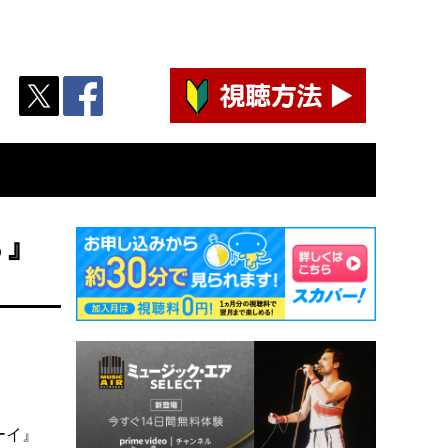
ち』
ーイ』