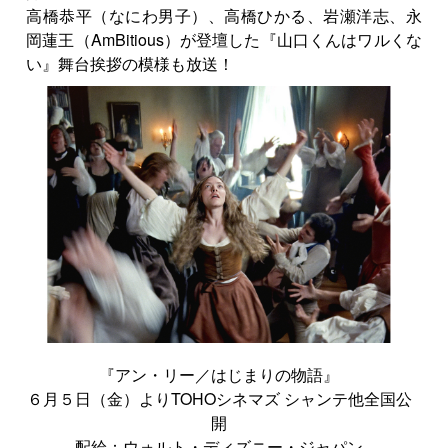
高橋恭平（なにわ男子）、高橋ひかる、岩瀬洋志、永
岡蓮王（AmBitious）が登壇した『山口くんはワルくな
い』舞台挨拶の模様も放送！
『アン・リー／はじまりの物語』
６月５日（金）よりTOHOシネマズ シャンテ他全国公
開
配給：ウォルト・ディズニー・ジャパン