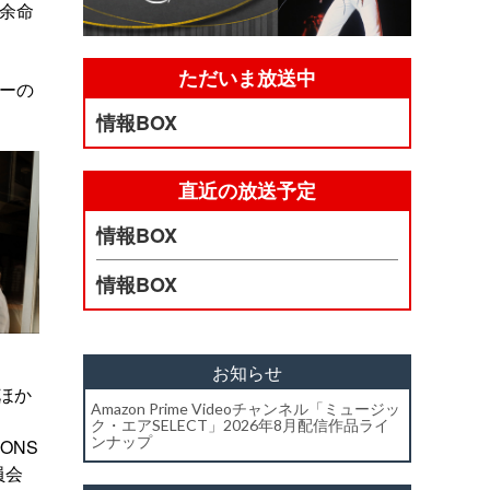
余命
ただいま放送中
ターの
情報BOX
直近の放送予定
情報BOX
情報BOX
お知らせ
ほか
Amazon Prime Videoチャンネル「ミュージッ
ク・エアSELECT」2026年8月配信作品ライ
ンナップ
IONS
員会