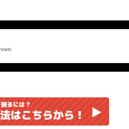
=howto