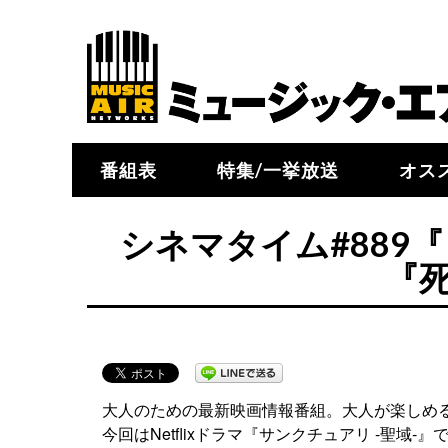
番組表
特集/一挙放送
オス
シネマタイム#889
『
大人のための最新映画情報番組。大人が楽しめ
今回はNetflixドラマ『サンクチュアリ -聖