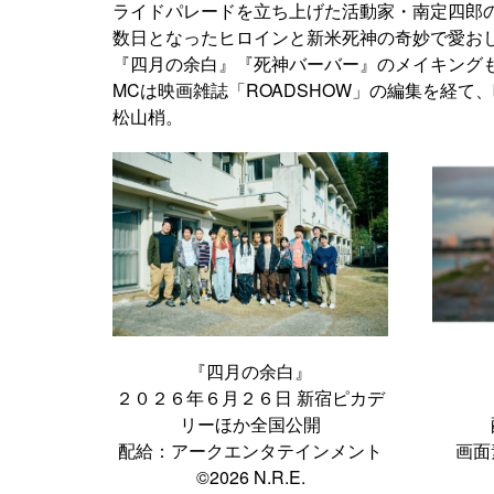
ライドパレードを立ち上げた活動家・南定四郎
数日となったヒロインと新米死神の奇妙で愛お
『四月の余白』『死神バーバー』のメイキング
MCは映画雑誌「ROADSHOW」の編集を経
松山梢。
『四月の余白』
２０２６年６月２６日 新宿ピカデ
リーほか全国公開
配給：アークエンタテインメント
画面
©2026 N.R.E.