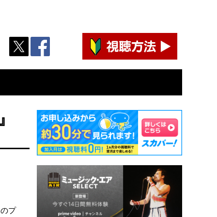
』
本のプ