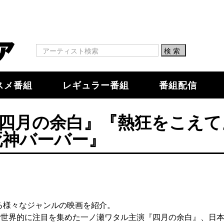
スメ番組
レギュラー番組
番組配信
『四月の余白』『熱狂をこえて
死神バーバー』
る様々なジャンルの映画を紹介。
域-』で世界的に注目を集めた一ノ瀬ワタル主演『四月の余白』、日