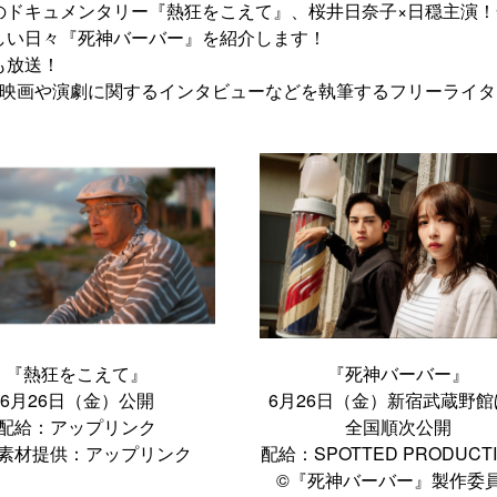
のドキュメンタリー『熱狂をこえて』、桜井日奈子×日穏主演！
しい日々『死神バーバー』を紹介します！
も放送！
て、映画や演劇に関するインタビューなどを執筆するフリーライ
『熱狂をこえて』
『死神バーバー』
6月26日（金）公開
6⽉26⽇（⾦）新宿武蔵野館
配給：アップリンク
全国順次公開
素材提供：アップリンク
配給：SPOTTED PRODUCT
©『死神バーバー』製作委