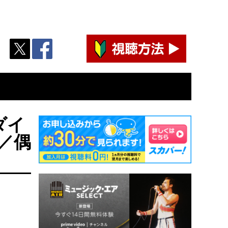
ダイ
／偶