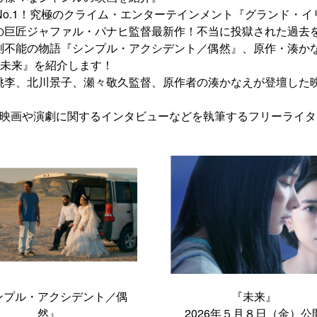
No.1！究極のクライム・エンターテインメント『グランド・イ
の巨匠ジャファル・パナヒ監督最新作！不当に投獄された過去
測不能の物語『シンプル・アクシデント／偶然』、原作・湊かな
『未来』を紹介します！
桃李、北川景子、瀬々敬久監督、原作者の湊かなえが登壇した
て、映画や演劇に関するインタビューなどを執筆するフリーライ
ンプル・アクシデント／偶
『未来』
然』
2026年５月８日（金）公