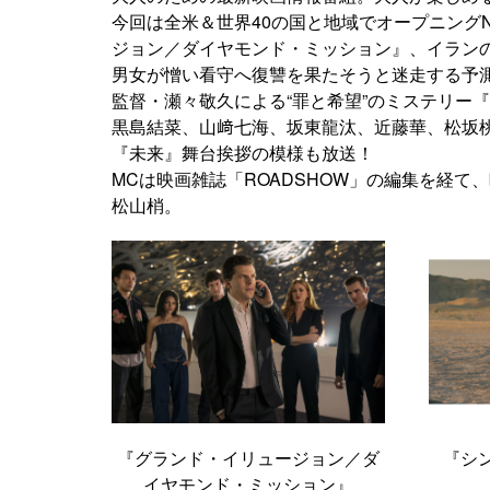
今回は全米＆世界40の国と地域でオープニング
ジョン／ダイヤモンド・ミッション』、イラン
男女が憎い看守へ復讐を果たそうと迷走する予
監督・瀬々敬久による“罪と希望”のミステリー
黒島結菜、山﨑七海、坂東龍汰、近藤華、松坂
『未来』舞台挨拶の模様も放送！
MCは映画雑誌「ROADSHOW」の編集を経
松山梢。
『グランド・イリュージョン／ダ
『シ
イヤモンド・ミッション』