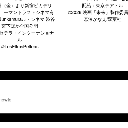
8日（金）より新宿ピカデリ
配給：東京テアトル
ューマントラストシネマ有
©2026 映画「未来」製作
unkamuraル・シネマ 渋谷
Ⓒ湊かなえ/双葉社
宮下ほか全国公開
セテラ・インターナショナ
ル
©LesFilmsPelleas
=howto