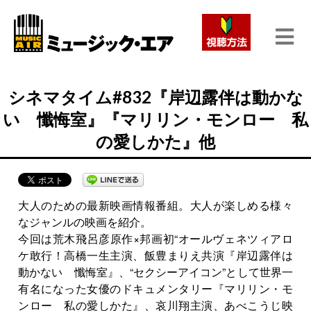
シネマタイム#832『岸辺露伴は動かな
い 懺悔室』『マリリン・モンロー 私
の愛しかた』他
大人のための最新映画情報番組。大人が楽しめる様々
なジャンルの映画を紹介。
今回は荒木飛呂彦原作×邦画初“オールヴェネツィアロ
ケ敢行！高橋一生主演、飯豊まりえ共演『岸辺露伴は
動かない 懺悔室』、“セクシーアイコン”として世界一
有名になった女優のドキュメンタリー『マリリン・モ
ンロー 私の愛しかた』、哀川翔主演、あべこうじ映