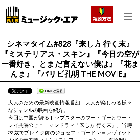
シネマタイム#828『来し方 行く末』
『ミステリアス・スキン』『今日の空が
一番好き、とまだ言えない僕は』『花ま
んま』『パリピ孔明 THE MOVIE』
大人のための最新映画情報番組。大人が楽しめる様々
なジャンルの映画を紹介。
今回は中国が誇るトップスターのフー・ゴーとウー・
レイ共演のヒューマンドラマ『来し方 行く末』、当時
23歳でブレイク前のジョセフ・ゴードン＝レヴィット
主演の青春映画『ミステリアス・スキン』、萩原利久×