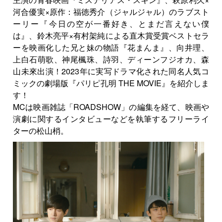
河合優実×原作：福徳秀介（ジャルジャル）のラブスト
ーリー『今日の空が一番好き、とまだ言えない僕
は』、鈴木亮平×有村架純による直木賞受賞ベストセラ
ーを映画化した兄と妹の物語『花まんま』、向井理、
上白石萌歌、神尾楓珠、詩羽、ディーンフジオカ、森
山未來出演！2023年に実写ドラマ化された同名人気コ
ミックの劇場版『パリピ孔明 THE MOVIE』を紹介しま
す！
MCは映画雑誌「ROADSHOW」の編集を経て、映画や
演劇に関するインタビューなどを執筆するフリーライ
ターの松山梢。