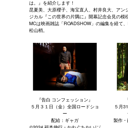
は。』を紹介します！
昆夏美、大原櫻子、海宝直人、村井良大、アンジ
ジカル『この世界の片隅に』開幕記念会見の模
MCは映画雑誌「ROADSHOW」の編集を経
松山梢。
『告白 コンフェッション』
５月３１日（金）全国ロードショ
５月3
ー
配給：ギャガ
製作・
©2024 福本伸行・かわぐちかいじ/