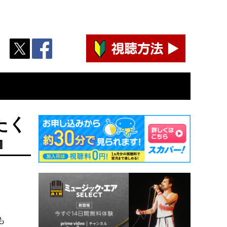
たく
』
も