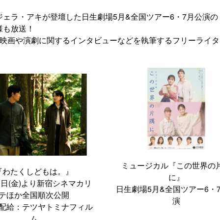
ェラ・アキが登壇した日生劇場5月&全国ツアー6・7月公演の
様も放送！
て、映画や演劇に関するインタビューなどを執筆するフリーライ
ミュージカル『この世界の
『わたくしどもは。』
に』
1日(金)より新宿シネマカリ
日生劇場5月&全国ツアー6・
テほか全国順次公開
演
配給：テツヤトミナフィル
ム