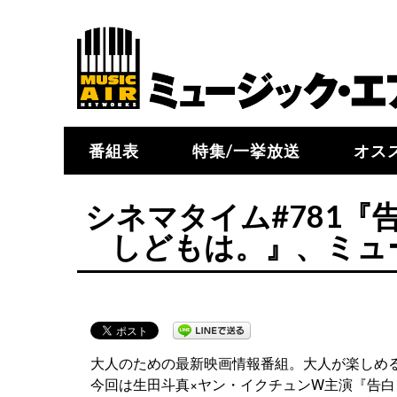
番組表
特集/一挙放送
オス
シネマタイム#781『
しどもは。』、ミュ
大人のための最新映画情報番組。大人が楽しめ
今回は生田斗真×ヤン・イクチュンW主演『告白