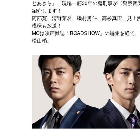
とあきら』、現場一筋30年の鬼刑事が〈警察
紹介します！
阿部寛、清野菜名、磯村勇斗、高杉真宙、見上
模様も放送！
MCは映画雑誌「ROADSHOW」の編集を経
松山梢。