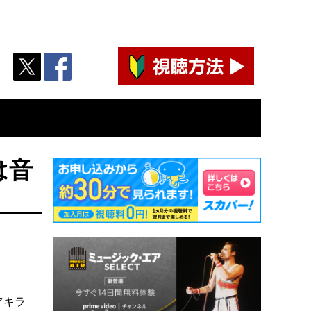
は音
アキラ