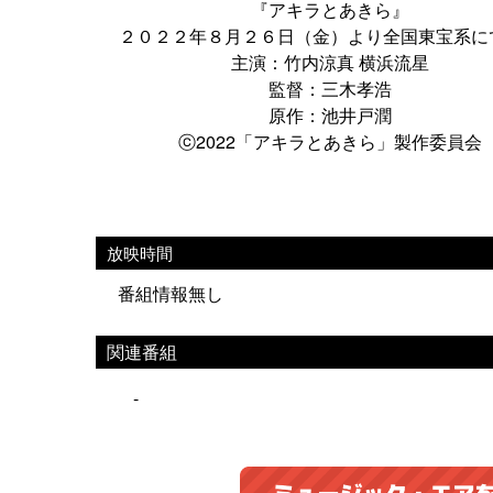
『アキラとあきら』
２０２２年８月２６日（金）より全国東宝系に
主演：竹内涼真 横浜流星
監督：三木孝浩
原作：池井戸潤
ⓒ2022「アキラとあきら」製作委員会
放映時間
番組情報無し
関連番組
-