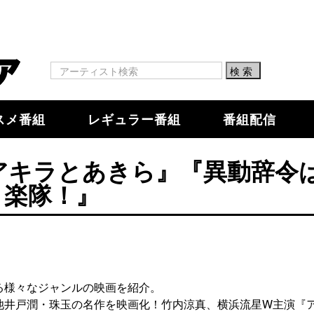
スメ番組
レギュラー番組
番組配信
『アキラとあきら』『異動辞令
楽隊！』
る様々なジャンルの映画を紹介。
池井戸潤・珠玉の名作を映画化！竹内涼真、横浜流星W主演『