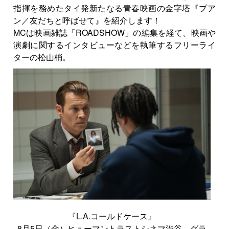
指揮を務めたタイ発新たなる青春映画の金字塔『プア
ン／友だちと呼ばせて』を紹介します！
MCは映画雑誌「ROADSHOW」の編集を経て、映画や
演劇に関するインタビューなどを執筆するフリーライ
ターの松山梢。
『L.A.コールドケース』
8月5日（金）ヒューマントラストシネマ渋谷、グラ