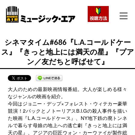
シネマタイム#686『L.A.コールドケー
ス』『きっと地上には満天の星』『プア
ン／友だちと呼ばせて』
大人のための最新映画情報番組。大人が楽しめる様々
なジャンルの映画を紹介。
今回はジョニー・デップ×フォレスト・ウィテカー豪華
競演！2パックとノトーリアスB.I.Gの殺人事件を描い
た映画『L.A.コールドケース』、NY地下鉄の廃トンネ
ルで暮らす母娘の地上への逃亡劇『きっと地上には満
天の星』、アジアの巨匠ウォン・カーウァイが製作総