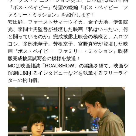
『ボス・ベイビー』待望の続編『ボス・ベイビー フ
ァミリー・ミッション』を紹介します！
安田顕、ファーストサマーウイカ、金子大地、伊集院
光、李闘士男監督が登壇した映画『私はいったい、何
と闘っているのか』完成披露上映会の模様と、ムロツ
ヨシ、多部未華子、芳根京子、宮野真守が登壇した映
画『ボス・ベイビー ファミリー・ミッション』吹替
版完成披露試写会の模様を放送！
MCは映画雑誌「ROADSHOW」の編集を経て、映画や
演劇に関するインタビューなどを執筆するフリーライ
ターの松山梢。