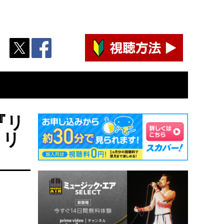
『リ
ィリ