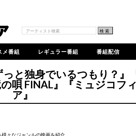
スメ番組
レギュラー番組
番組配信
『ずっと独身でいるつもり？』
唄 FINAL』『ミュジコフ
ア』
る様々なジャンルの映画を紹介。