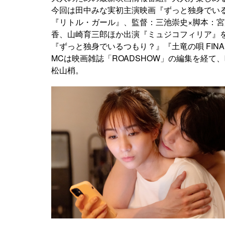
今回は田中みな実初主演映画『ずっと独身でい
『リトル・ガール』、監督：三池崇史×脚本：宮藤
香、山崎育三郎ほか出演『ミュジコフィリア』
『ずっと独身でいるつもり？』『土竜の唄 FIN
MCは映画雑誌「ROADSHOW」の編集を経
松山梢。