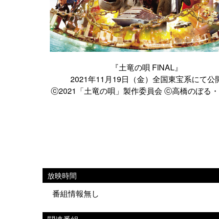
『土竜の唄 FINAL』
2021年11月19日（金）全国東宝系にて公
ⓒ2021「土竜の唄」製作委員会 ⓒ高橋のぼる
放映時間
番組情報無し