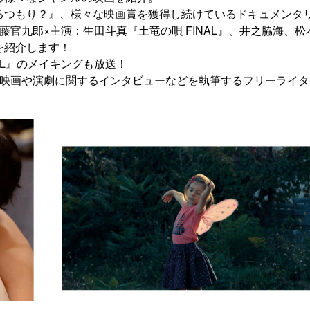
るつもり？』、様々な映画賞を獲得し続けているドキュメンタ
官九郎×主演：生田斗真『土竜の唄 FINAL』、井之脇海、松
を紹介します！
AL』のメイキングも放送！
て、映画や演劇に関するインタビューなどを執筆するフリーライ