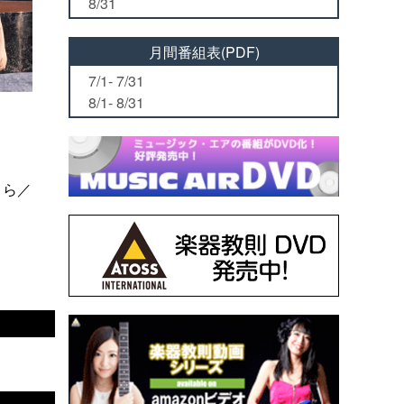
8/31
月間番組表(PDF)
7/1- 7/31
8/1- 8/31
うあきら／