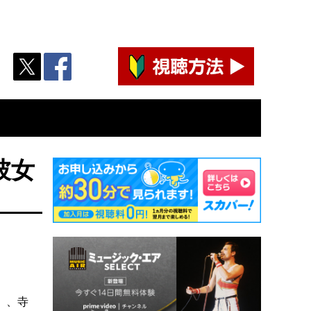
彼女
』、寺