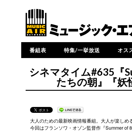
番組表
特集/一挙放送
オス
シネマタイム#635『Su
たちの朝』『妖
大人のための最新映画情報番組。大人が楽しめ
今回はフランソワ・オゾン監督作『Summer o