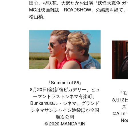
田心、杉咲花、大沢たかお出演『妖怪大戦争 ガ
MCは映画雑誌「ROADSHOW」の編集を経
松山梢。
『Summer of 85』
8月20日(金)新宿ピカデリー、ヒュ
『モ
ーマントラストシネマ有楽町、
8月1
Bunkamuraル・シネマ、グランド
ズ
シネマサンシャイン池袋ほか全国
©Ali n’
順次公開
Nou
© 2020-MANDARIN