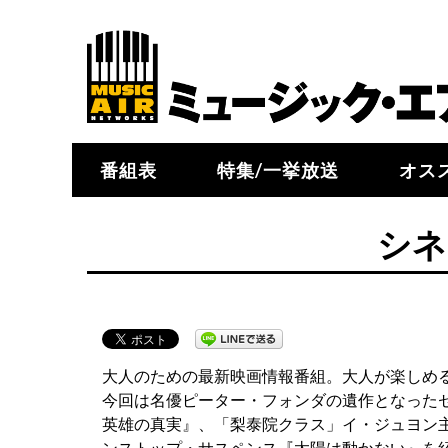
番組表
特集/一挙放送
オス
シネ
大人のための最新映画情報番組。大人が楽しめ
今回は名優ピーター・フォンダの遺作となった
英雄の真実』、「梨泰院クラス」イ・ジュヨン
ンストップ・サスペンス『太陽は動かない』を