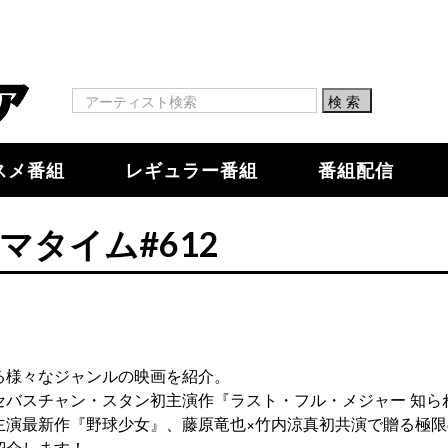
スメ番組
レギュラー番組
番組配信
マタイム#612
る様々なジャンルの映画を紹介。
セバスチャン・スタン初主演作『ラスト・フル・メジャー 知ら
主演最新作『野球少女』、藤原竜也×竹内涼真初共演で贈る極限
紹介します！