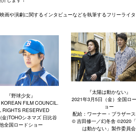
て、映画や演劇に関するインタビューなどを執筆するフリーライ
『太陽は動かない』
『野球少女』
2021年3月5日（金）全国ロ
9 KOREAN FILM COUNCIL.
ョー
L RIGHTS RESERVED
配給：ワーナー・ブラザース
日(金)TOHOシネマズ 日比谷
© 吉田修一／幻冬舎 ©2020
他全国ロードショー
は動かない」製作委員会