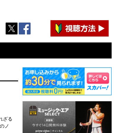
れざる
のノ