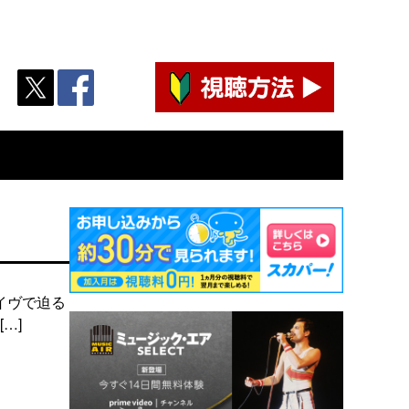
イヴで迫る
…]