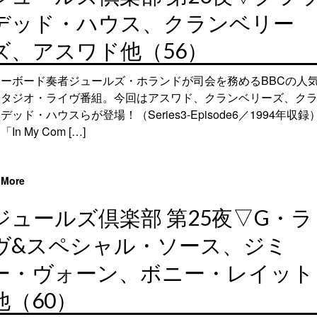
デッド・ハウス、クランベリー
ズ、アスワド他（56）
キーボード奏者ジュールズ・ホランドが司会を務めるBBCの人
スタジオ・ライヴ番組。今回はアスワド、クランベリーズ、ク
デッド・ハウスらが登場！（Series3-Episode6／1994年収録
「In My Com […]
More
ジュールズ倶楽部 第25夜▽G・ラ
ヴ&スペシャル・ソース、ジミ
ー・ヴォーン、ボニー・レイット
他（60）