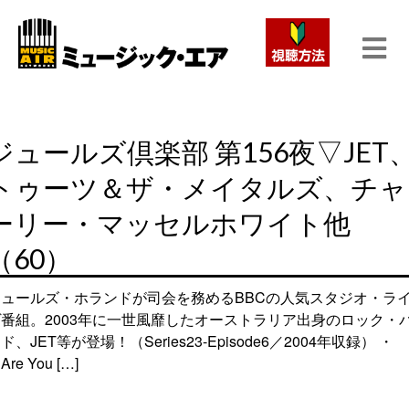
ジュールズ倶楽部 第156夜▽JET
トゥーツ＆ザ・メイタルズ、チャ
ーリー・マッセルホワイト他
（60）
ジュールズ・ホランドが司会を務めるBBCの人気スタジオ・ラ
ヴ番組。2003年に一世風靡したオーストラリア出身のロック・
ド、JET等が登場！（Series23-Episode6／2004年収録） ・
Are You […]