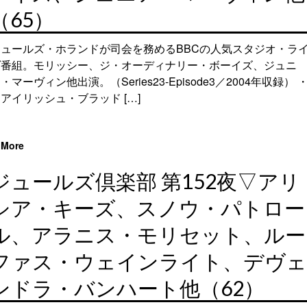
（65）
ジュールズ・ホランドが司会を務めるBBCの人気スタジオ・ラ
ヴ番組。モリッシー、ジ・オーディナリー・ボーイズ、ジュニ
・マーヴィン他出演。（Series23-Episode3／2004年収録） 
アイリッシュ・ブラッド […]
More
ジュールズ倶楽部 第152夜▽アリ
シア・キーズ、スノウ・パトロー
ル、アラニス・モリセット、ルー
ファス・ウェインライト、デヴェ
ンドラ・バンハート他（62）