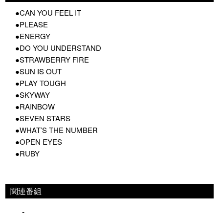
●CAN YOU FEEL IT
●PLEASE
●ENERGY
●DO YOU UNDERSTAND
●STRAWBERRY FIRE
●SUN IS OUT
●PLAY TOUGH
●SKYWAY
●RAINBOW
●SEVEN STARS
●WHAT’S THE NUMBER
●OPEN EYES
●RUBY
関連番組
-