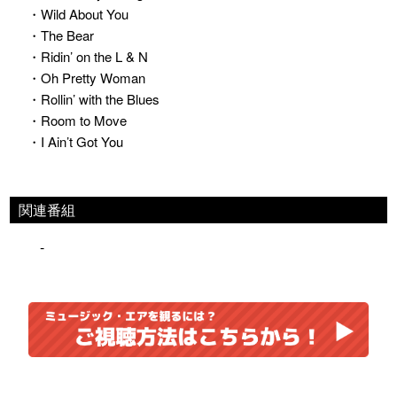
・Wild About You
・The Bear
・Ridin’ on the L & N
・Oh Pretty Woman
・Rollin’ with the Blues
・Room to Move
・I Ain’t Got You
関連番組
-