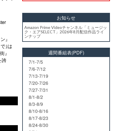
お知らせ
ter
Amazon Prime Videoチャンネル「ミュージッ
ク・エアSELECT」2026年8月配信作品ライ
ンナップ
マン』
で｣は
週間番組表(PDF)
番街』
を誇
7/1-7/5
7/6-7/12
7/13-7/19
7/20-7/26
7/27-7/31
8/1-8/2
8/3-8/9
8/10-8/16
8/17-8/23
8/24-8/30