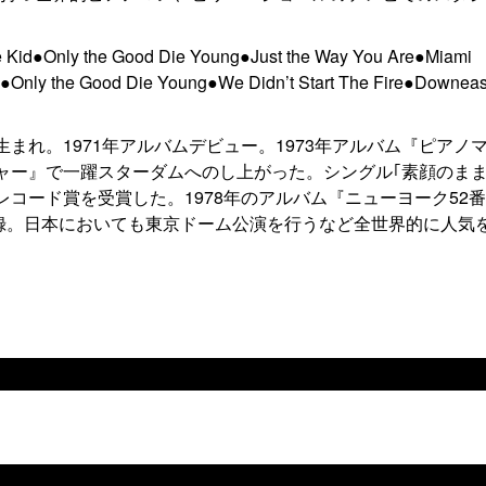
e Kid●Only the Good Die Young●Just the Way You Are●Miami
●Only the Good Die Young●We Didn’t Start The Fire●Downeas
生まれ。1971年アルバムデビュー。1973年アルバム『ピアノ
ジャー』で一躍スターダムへのし上がった。シングル｢素顔のまま
レコード賞を受賞した。1978年のアルバム『ニューヨーク52
録。日本においても東京ドーム公演を行うなど全世界的に人気