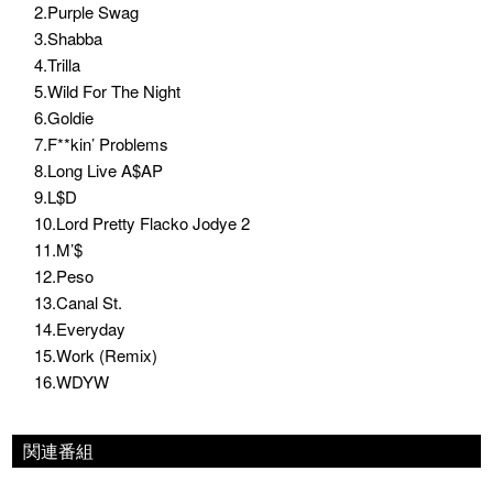
2.Purple Swag
3.Shabba
4.Trilla
5.Wild For The Night
6.Goldie
7.F**kin’ Problems
8.Long Live A$AP
9.L$D
10.Lord Pretty Flacko Jodye 2
11.M’$
12.Peso
13.Canal St.
14.Everyday
15.Work (Remix)
16.WDYW
関連番組