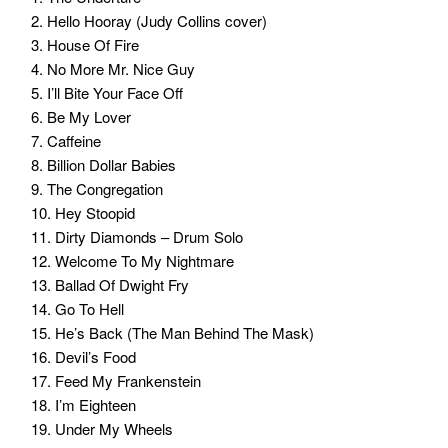
2. Hello Hooray (Judy Collins cover)
3. House Of Fire
4. No More Mr. Nice Guy
5. I’ll Bite Your Face Off
6. Be My Lover
7. Caffeine
8. Billion Dollar Babies
9. The Congregation
10. Hey Stoopid
11. Dirty Diamonds – Drum Solo
12. Welcome To My Nightmare
13. Ballad Of Dwight Fry
14. Go To Hell
15. He’s Back (The Man Behind The Mask)
16. Devil’s Food
17. Feed My Frankenstein
18. I’m Eighteen
19. Under My Wheels